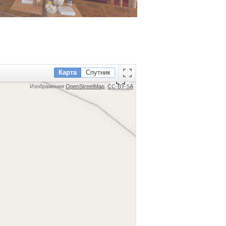
Карта
Спутник
Изображения
OpenStreetMap
,
CC-BY-SA