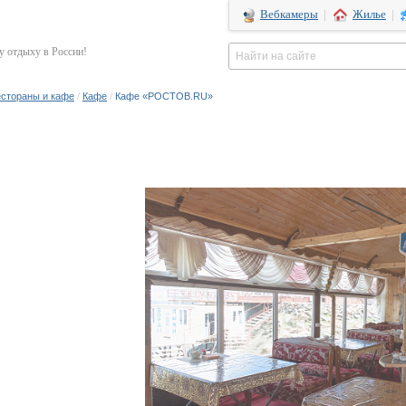
Вебкамеры
|
Жилье
|
 отдыху в России!
стораны и кафе
/
Кафе
/
Кафе «РОСТОВ.RU»