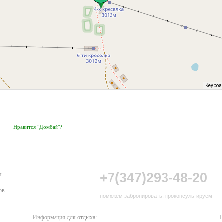
Keyboa
Нравится "Домбай"?
+7(347)293-48-20
я
ов
поможем забронировать, проконсультируем
Информация для отдыха:
П