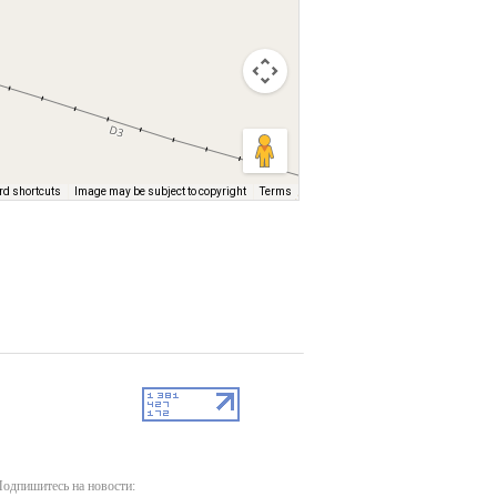
rd shortcuts
Image may be subject to copyright
Terms
одпишитесь на новости: