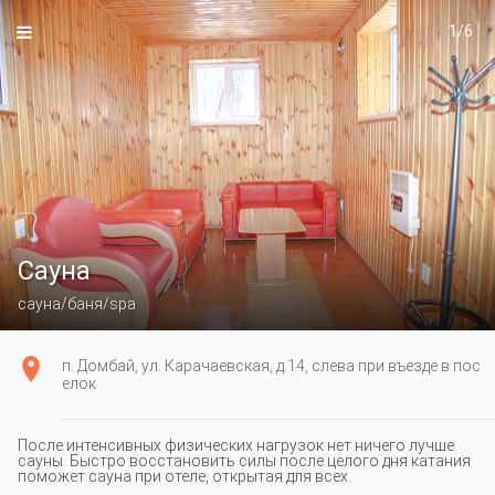
1/6
Сауна
сауна/баня/spa
п. Домбай, ул. Карачаевская, д.14, слева при въезде в пос
елок
После интенсивных физических нагрузок нет ничего лучше
сауны. Быстро восстановить силы после целого дня катания
поможет сауна при отеле, открытая для всех.