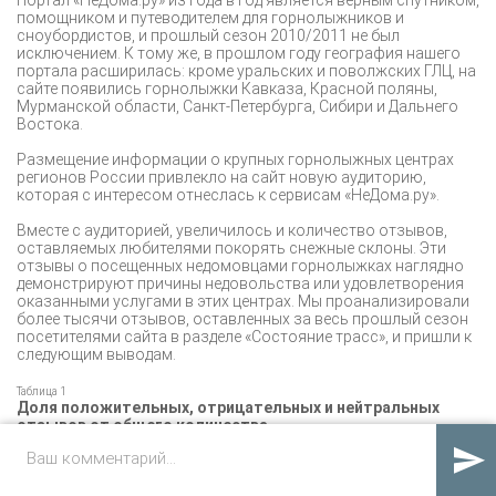
помощником и путеводителем для горнолыжников и
сноубордистов, и прошлый сезон 2010/2011 не был
исключением. К тому же, в прошлом году география нашего
портала расширилась: кроме уральских и поволжских ГЛЦ, на
сайте появились горнолыжки Кавказа, Красной поляны,
Мурманской области, Санкт-Петербурга, Сибири и Дальнего
Востока.
Размещение информации о крупных горнолыжных центрах
регионов России привлекло на сайт новую аудиторию,
которая с интересом отнеслась к сервисам «НеДома.ру».
Вместе с аудиторией, увеличилось и количество отзывов,
оставляемых любителями покорять снежные склоны. Эти
отзывы о посещенных недомовцами горнолыжках наглядно
демонстрируют причины недовольства или удовлетворения
оказанными услугами в этих центрах. Мы проанализировали
более тысячи отзывов, оставленных за весь прошлый сезон
посетителями сайта в разделе «Состояние трасс», и пришли к
следующим выводам.
Таблица 1
Доля положительных, отрицательных и нейтральных
отзывов от общего количества

Общее
Положительные
Отрицательные
Нейтральные
количество