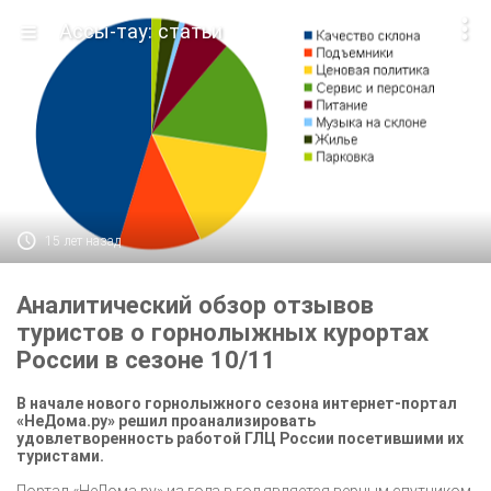

Ассы-тау: статьи

15 лет назад
Аналитический обзор отзывов
туристов о горнолыжных курортах
России в сезоне 10/11
В начале нового горнолыжного сезона интернет-портал
«НеДома.ру» решил проанализировать
удовлетворенность работой ГЛЦ России посетившими их
туристами.
Портал «НеДома.ру» из года в год является верным спутником,