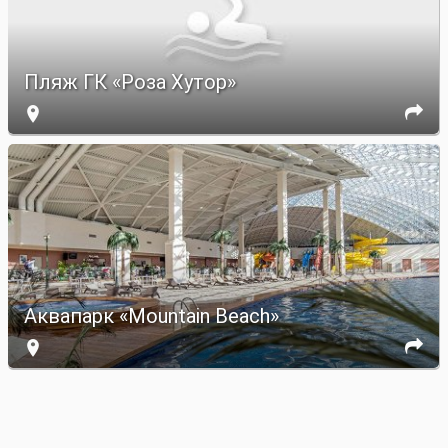
Пляж ГК «Роза Хутор»


Аквапарк «Mountain Beach»

