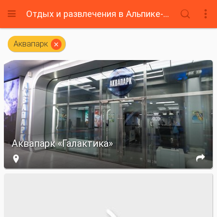
Отдых и развлечения в Альпике-Сервис




Аквапарк
Аквапарк «Галактика»

