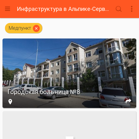
Инфраструктура в Альпике-Сервис




Медпункт
Городская больница №8

