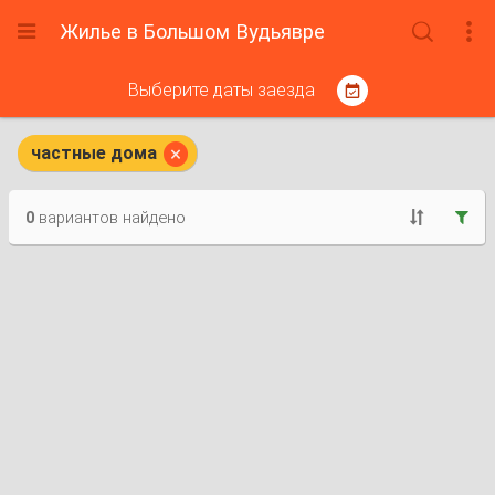
Жилье в Большом Вудьявре



Выберите даты заезда


частные дома
0
вариантов найдено

