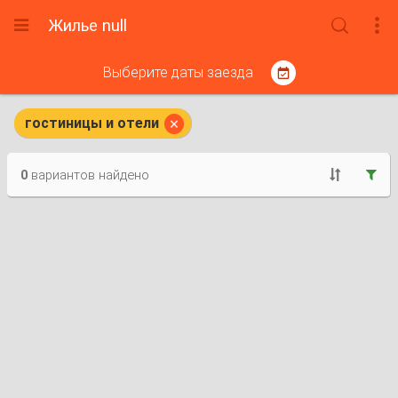
Жилье null



Выберите даты заезда


гостиницы и отели
0
вариантов найдено

