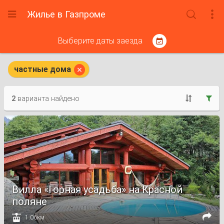
Жилье в Газпроме



Выберите даты заезда


частные дома
2
варианта найдено


Вилла «Горная усадьба» на Красной
поляне


1.06км