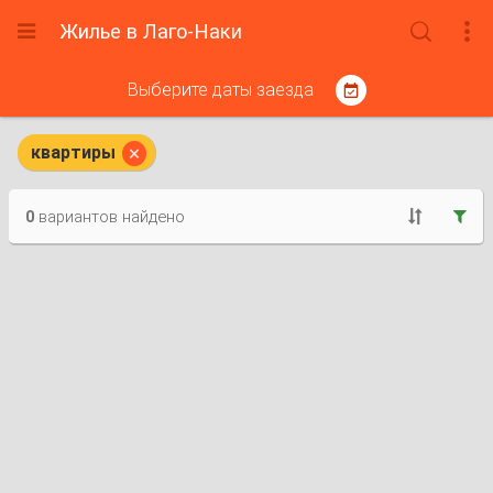
Жилье в Лаго-Наки



Выберите даты заезда


квартиры
0
вариантов найдено

