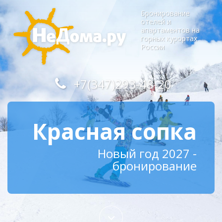
Бронирование
отелей и
апартаментов на
горных курортах
России
+7(347)293-48-20
Красная сопка
Новый год 2027 -
бронирование