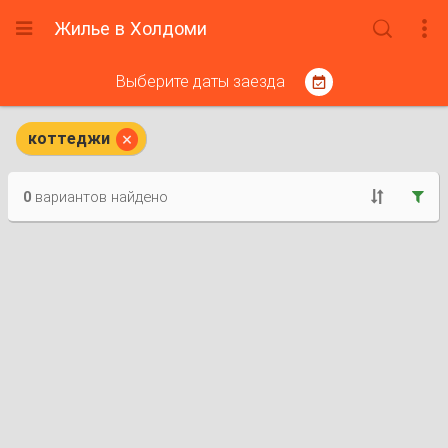
Жилье в Холдоми



Выберите даты заезда


коттеджи
0
вариантов найдено

