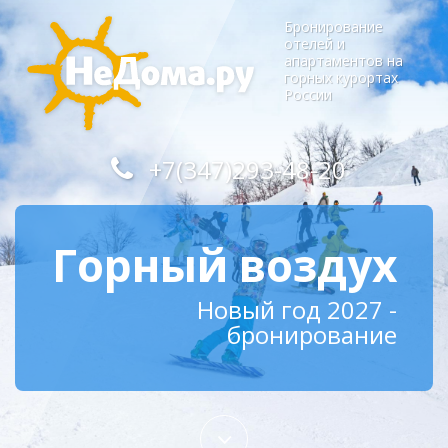
Бронирование
отелей и
апартаментов на
горных курортах
России
+7(347)293-48-20
Горный воздух
Новый год 2027 -
бронирование