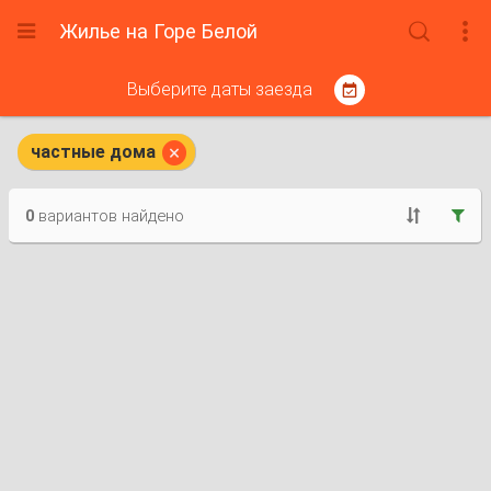
Жилье на Горе Белой



Выберите даты заезда


частные дома
0
вариантов найдено

