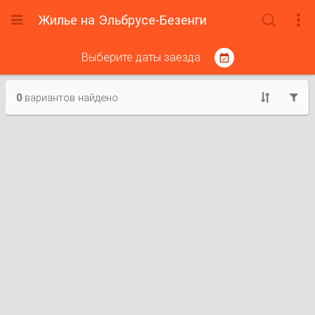
Жилье на Эльбрусе-Безенги



Выберите даты заезда

0
вариантов найдено

