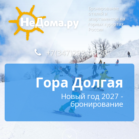
Бронирование
отелей и
апартаментов на
горных курортах
России
+7(347)293-48-20
Гора Долгая
Новый год 2027 -
бронирование