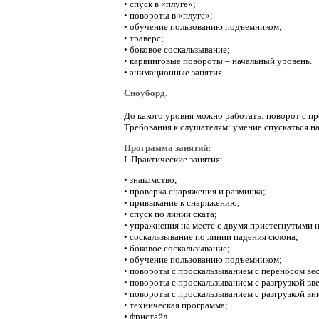
• спуск в «плуге»;
• повороты в «плуге»;
• обучение пользованию подъемником;
• траверс;
• боковое соскальзывание;
• карвинговые повороты – начальный уровень.
• анимационные занятия.
Сноуборд.
До какого уровня можно работать:
поворот с пр
Требования к слушателям: умение спускаться н
Программа занятий:
I. Практические занятия:
• знакомство,
• проверка снаряжения и разминка;
• привыкание к снаряжению;
• спуск по линии ската;
• упражнения на месте с двумя пристегнутыми 
• соскальзывание по линии падения склона;
• боковое соскальзывание;
• обучение пользованию подъемником;
• повороты с проскальзыванием с переносом вес
• повороты с проскальзыванием с разгрузкой вв
• повороты с проскальзыванием с разгрузкой вн
• техническая программа;
• фристайл