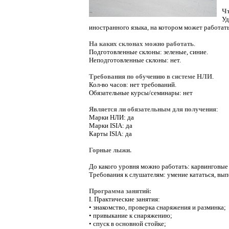
Чт
Уд
иностранного языка, на котором может работать
На каких склонах можно работать
.
Подготовленные склоны: зеленые, синие.
Неподготовленные склоны: нет.
Требования по обучению в системе НЛИ
.
Кол-во часов: нет требований.
Обязательные курсы/семинары: нет
Является ли обязательным для получения
:
Марки НЛИ: да
Марки ISIA: да
Карты ISIA: да
Горные лыжи.
До какого уровня можно работать:
карвинговые
Требования к слушателям: умение кататься, вы
Программа занятий:
I. Практические занятия:
• знакомство, проверка снаряжения и разминка;
• привыкание к снаряжению;
• спуск в основной стойке;