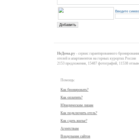
Введите симво
НеДома.ру
- сервис гарантированного бронировани
отелей и апартаментов на горных курортах России
2153 предложения, 15487 фотографий, 11538 отзыв
Помощь:
Как бронировать?
Как оплатить?
Юридическим лицам
Как подключить отель?
Как сдать жилье?
Агентствам
Владельцам сайтов