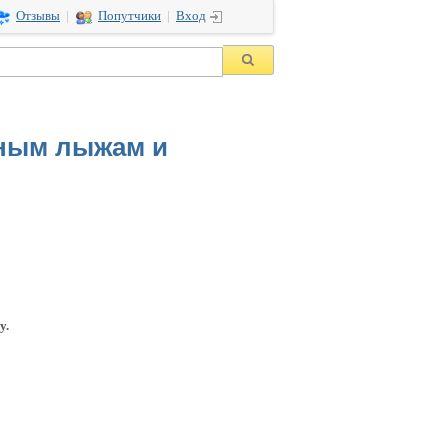
Отзывы
|
Попутчики
|
Вход
рным лыжам и
у.