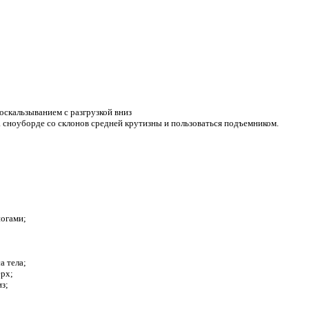
оскальзыванием с разгрузкой вниз
а сноуборде со склонов средней крутизны и пользоваться подъемником.
ногами;
а тела;
ерх;
из;