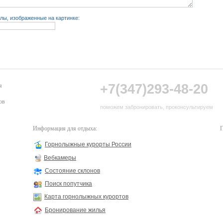
лы, изображенные на картинке:
+7(347)293-48-20
я
ов
поможем забронировать, проконсультируем
Информация для отдыха:
П
Горнолыжные курорты России
Вебкамеры
Состояние склонов
Поиск попутчика
Карта горнолыжных курортов
Бронирование жилья