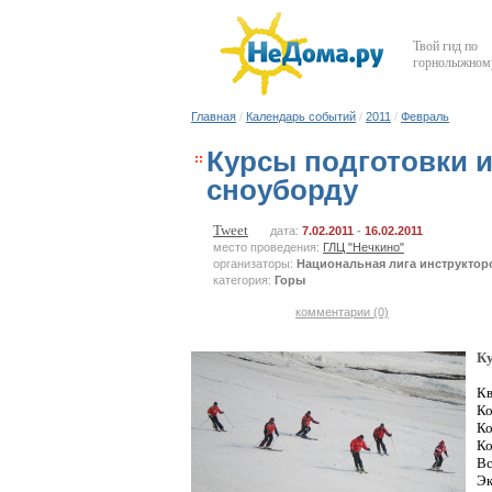
Твой гид по
горнолыжному
Главная
/
Календарь событий
/
2011
/
Февраль
Курсы подготовки и
сноуборду
Tweet
дата:
7.02.2011
-
16.02.2011
место проведения:
ГЛЦ "Нечкино"
организаторы:
Национальная лига инструктор
категория:
Горы
комментарии (0)
Ку
Кв
Ко
Ко
Ко
Вс
Эк