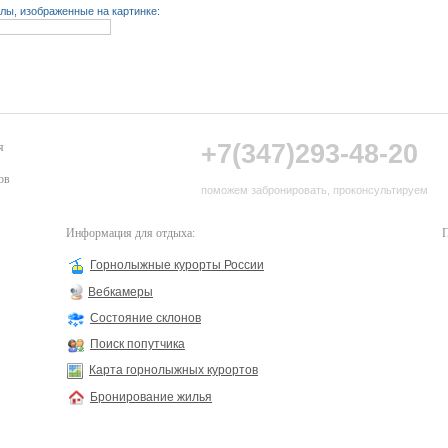
лы, изображенные на картинке:
+7(347)293-48-20
я
ов
поможем забронировать, проконсультируем
Информация для отдыха:
П
Горнолыжные курорты России
Вебкамеры
Состояние склонов
Поиск попутчика
Карта горнолыжных курортов
Бронирование жилья