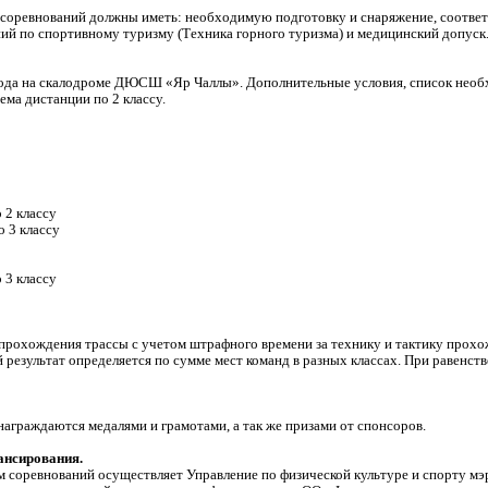
соревнований должны иметь: необходимую подготовку и снаряжение, соотве
ий по спортивному туризму (Техника горного туризма) и медицинский допуск.
года на скалодроме ДЮСШ «Яр Чаллы». Дополнительные условия, список необ
ема дистанции по 2 классу.
 2 классу
 3 классу
 3 классу
 прохождения трассы с учетом штрафного времени за технику и тактику прох
результат определяется по сумме мест команд в разных классах. При равенств
граждаются медалями и грамотами, а так же призами от спонсоров.
ансирования.
м соревнований осуществляет Управление по физической культуре и спорту м