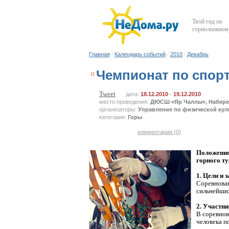
Твой гид по
горнолыжному
Главная
/
Календарь событий
/
2010
/
Декабрь
Чемпионат по спорт
Tweet
дата:
18.12.2010
-
19.12.2010
место проведения:
ДЮСШ «Яр Чаллы», Набер
организаторы:
Управление по физической кул
категория:
Горы
комментарии (0)
Положение
горного ту
1. Цели и з
Соревнован
сильнейших
2. Участни
В соревнов
человека по