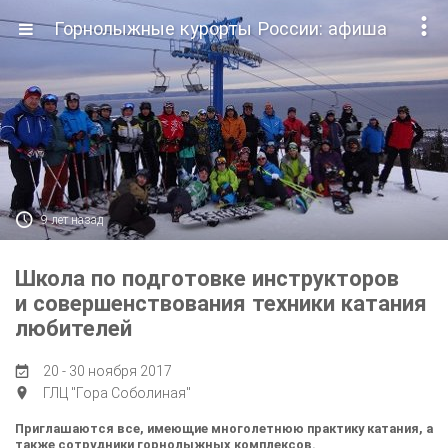

Горнолыжные курорты России: афиша

9 лет назад
Школа по подготовке инструкторов
и совершенствования техники катания
любителей
20 - 30 ноября 2017

ГЛЦ "Гора Соболиная"

Приглашаются все, имеющие многолетнюю практику катания, а
также сотрудники
горнолыжных комплексов.