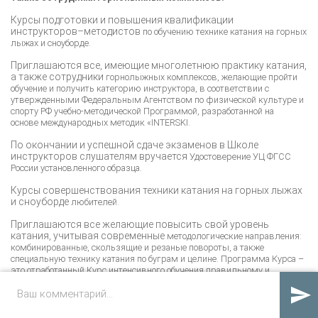
Курсы подготовки и повышения квалификации
инструкторов–методистов
по обучению технике катания на горных
лыжах и сноуборде.
Приглашаются все, имеющие многолетнюю практику катания,
а также сотрудники
горнолыжных комплексов, желающие пройти
обучение и получить категорию
инструктора, в соответствии с
утвержденными Федеральным Агентством по физической
культуре и
спорту РФ учебно-методической Программой, разработанной на
основе
международных методик «INTERSKI.
По окончании и успешной сдаче экзаменов в Школе
инструкторов слушателям вручается
Удостоверение УЦ ФГСС
России установленного образца.
Курсы совершенствования техники катания на горных лыжах
и сноуборде
любителей.
Приглашаются все желающие повысить свой уровень
катания, учитывая современные
методологические направления:
комбинированные, скользящие и резаные повороты, а
также
специальную технику катания по буграм и целине. Программа Курса –
это
отработанный Курс интенсивного обучения правильному и
безопасному катания.

Программа Курсов включает практические занятия
ежедневно 4-5 часов, в группах по
6-8 человек. В вечерние часы