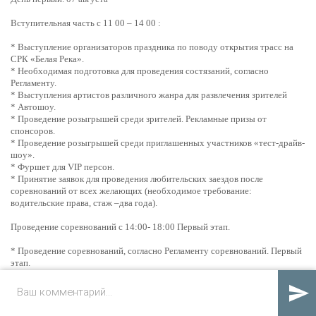
Вступительная часть с 11 00 – 14 00 :
* Выступление организаторов праздника по поводу открытия трасс на
СРК «Белая Река».
* Необходимая подготовка для проведения состязаний, согласно
Регламенту.
* Выступления артистов различного жанра для развлечения зрителей
* Автошоу.
* Проведение розыгрышей среди зрителей. Рекламные призы от
спонсоров.
* Проведение розыгрышей среди приглашенных участников «тест-драйв-
шоу».
* Фуршет для VIP персон.
* Принятие заявок для проведения любительских заездов после
соревнований от всех желающих (необходимое требование:
водительские права, стаж –два года).
Проведение соревнований с 14:00- 18:00 Первый этап.
* Проведение соревнований, согласно Регламенту соревнований. Первый
этап.
Продолжение праздника с18 00 до 24 00

* Выступления артистов различного жанра для развлечения.