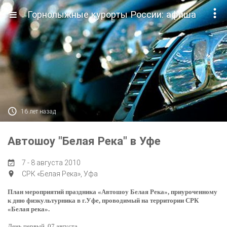

Горнолыжные курорты России: афиша

16 лет назад
Автошоу "Белая Река" в Уфе
7 - 8 августа 2010

СРК «Белая Река», Уфа

План мероприятий праздника «Автошоу Белая Река», приуроченному
к дню физкультурника в г.Уфе, проводимый на территории СРК
«Белая река».
День первый. 07 августа