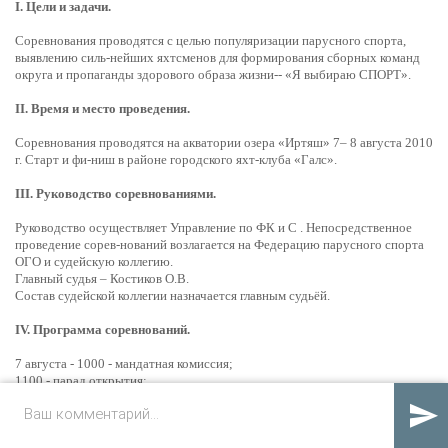
I. Цели и задачи.
Соревнования проводятся с целью популяризации парусного спорта,
выявлению силь-нейших яхтсменов для формирования сборных команд
округа и пропаганды здорового образа жизни-- «Я выбираю СПОРТ».
II. Время и место проведения.
Соревнования проводятся на акватории озера «Иртяш» 7– 8 августа 2010
г. Старт и фи-ниш в районе городского яхт-клуба «Галс».
III. Руководство соревнованиями.
Руководство осуществляет Управление по ФК и С . Непосредственное
проведение сорев-нований возлагается на Федерацию парусного спорта
ОГО и судейскую коллегию.
Главный судья – Костиков О.В.
Состав судейской коллегии назначается главным судьёй.
IV. Программа соревнований.
7 августа - 1000 - мандатная комиссия;
1100 - парад открытия;
1200 - старт 1ой гонки;

8 августа - 1100 - 1600 - гоночное время;
1630 - парад награждения;