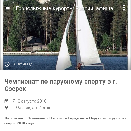

Горнолыжные курорты России: афиша

16 лет назад
Чемпионат по парусному спорту в г.
Озерск
7 - 8 августа 2010

г. Озерск, оз. Иртяш

Положение о Чемпионате Озёрского Городского Округа по парусному
спорту 2010 года.