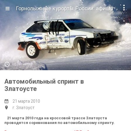

Горнолыжные курорты России: афиша

16 лет назад
Автомобильный спринт в
Златоусте
21 марта 2010

г. Златоуст

21 марта 2010 года на кроссовой трассе Златоуста
проводятся соревнования по автомобильному спринту.