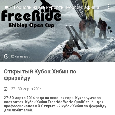

Горнолыжные курорты России: афиша

12 лет назад
Открытый Кубок Хибин по
фрирайду
27 - 30 марта 2014

27-30 марта 2014 года на склонах горы Кукисвумчорр
состоится: Кубок Хибин Freeride World Qualifier 1* - для
профессионалов и X Открытый кубок Хибин по фрирайду -
для любителей.