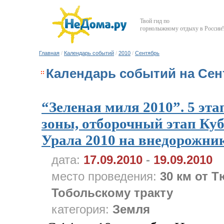
Твой гид по
горнолыжному отдыху в России!
Главная
/
Календарь событий
/
2010
/
Сентябрь
Календарь событий на Сен
“Зеленая миля 2010”. 5 эт
зоны, отборочный этап Куб
Урала 2010 на внедорожни
дата:
17.09.2010
-
19.09.2010
место проведения:
30 км от 
Тобольскому тракту
категория:
Земля