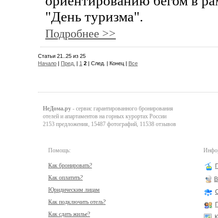
ориентированию бегом в ра
"День туризма".
Подробнее >>
Статьи 21..25 из 25
Начало
|
Пред.
|
1
2
| След. | Конец |
Все
НеДома.ру
- сервис гарантированного бронирования
отелей и апартаментов на горных курортах России
2153 предложения, 15487 фотографий, 11538 отзывов
Помощь:
Инфор
Как бронировать?
Как оплатить?
В
Юридическим лицам
Как подключить отель?
Как сдать жилье?
К