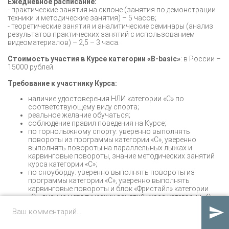
Ежедневное расписание:
- практические занятия на склоне (занятия по демонстрации
техники и методические занятия) – 5 часов;
- теоретические занятия и аналитические семинары (анализ
результатов практических занятий с использованием
видеоматериалов) – 2,5 – 3 часа.
Стоимость участия в Курсе категории «B-basic»
: в России –
15000 рублей.
Требование к участнику Курса:
наличие удостоверения НЛИ категории «С» по
соответствующему виду спорта;
реальное желание обучаться;
соблюдение правил поведения на Курсе;
по горнолыжному спорту: уверенно выполнять
повороты из программы категории «С», уверенно
выполнять повороты на параллельных лыжах и
карвинговые повороты, знание методических занятий
курса категории «С»;
по сноуборду: уверенно выполнять повороты из
программы категории «С», уверенно выполнять
карвинговые повороты и блок «Фристайл» категории
«C», знание методических занятий курса категории «С».

Требование к снаряжению:
карвинговые горные лыжи, «Twin-Tip» для курса не