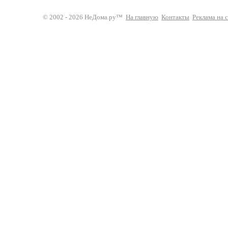
© 2002 - 2026 НеДома.ру™
На главную
Контакты
Реклама на 