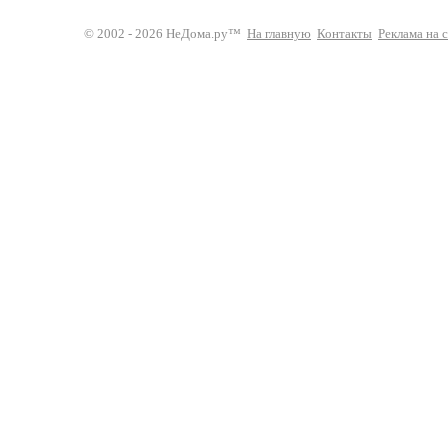
© 2002 - 2026 НеДома.ру™
На главную
Контакты
Реклама на 