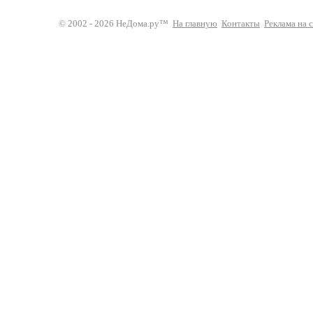
© 2002 - 2026 НеДома.ру™
На главную
Контакты
Реклама на 