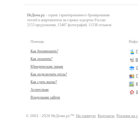
НеДома.ру
- сервис гарантированного бронирования
отелей и апартаментов на горных курортах России
2153 предложения, 15487 фотографий, 11538 отзывов
Помощь:
Инфор
Как бронировать?
Как оплатить?
В
Юридическим лицам
Как подключить отель?
Как сдать жилье?
К
Агентствам
Владельцам сайтов
© 2002 - 2026 НеДома.ру™
На главную
Контакты
Реклама на 