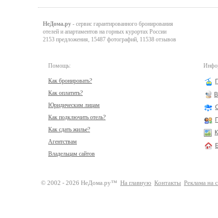
НеДома.ру
- сервис гарантированного бронирования
отелей и апартаментов на горных курортах России
2153 предложения, 15487 фотографий, 11538 отзывов
Помощь:
Инфор
Как бронировать?
Как оплатить?
В
Юридическим лицам
Как подключить отель?
Как сдать жилье?
К
Агентствам
Владельцам сайтов
© 2002 - 2026 НеДома.ру™
На главную
Контакты
Реклама на 