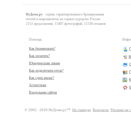
НеДома.ру
- сервис гарантированного бронирования
отелей и апартаментов на горных курортах России
2153 предложения, 15487 фотографий, 11538 отзывов
Помощь:
Инфор
Как бронировать?
Как оплатить?
В
Юридическим лицам
Как подключить отель?
Как сдать жилье?
К
Агентствам
Владельцам сайтов
© 2002 - 2026 НеДома.ру™
На главную
Контакты
Реклама на 