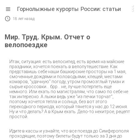

Горнолыжные курорты России: статьи

18 лет назад
Мир. Труд. Крым. Отчет о
велопоездке
Итак, ситуация: есть велосипед, есть время на майские
праздники, хочется поехать в велопутешествие. Как
представишь себе наши башкирские просторы на 1 мая,
смоченные дождями и половодьями, клещей, местами
комаров, "удачную" погоду, утром промозглый туман и
сырые кроссовки... брр... не, лучше потерпеть еще
немного. Или ехать по магистралям, что само по себе не
так интересно. А лыжи ведь уже "из печки торчат",
поэтому хочется тепла и солнца, без вот этого
переходного периода, который тянется у нас до 12 июня.
Ну и что делать? А в Крым ехать. Дело-то нехитрое, рецепт
простой.
Идите в кассы и узнайте, что все поезда до Симферополя
проходящие, поэтому билеты будут только за 3 дня до