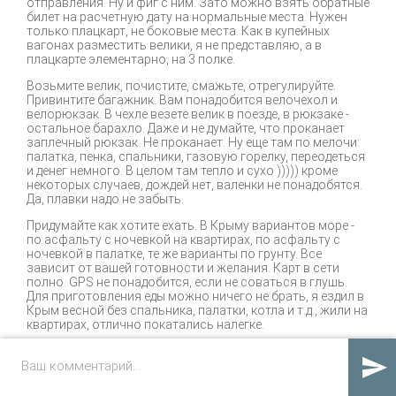
отправления. Ну и фиг с ним. Зато можно взять обратные
билет на расчетную дату на нормальные места. Нужен
только плацкарт, не боковые места. Как в купейных
вагонах разместить велики, я не представляю, а в
плацкарте элементарно, на 3 полке.
Возьмите велик, почистите, смажьте, отрегулируйте.
Привинтите багажник. Вам понадобится велочехол и
велорюкзак. В чехле везете велик в поезде, в рюкзаке -
остальное барахло. Даже и не думайте, что проканает
заплечный рюкзак. Не проканает. Ну еще там по мелочи:
палатка, пенка, спальники, газовую горелку, переодеться
и денег немного. В целом там тепло и сухо ))))) кроме
некоторых случаев, дождей нет, валенки не понадобятся.
Да, плавки надо не забыть.
Придумайте как хотите ехать. В Крыму вариантов море -
по асфальту с ночевкой на квартирах, по асфальту с
ночевкой в палатке, те же варианты по грунту. Все
зависит от вашей готовности и желания. Карт в сети
полно. GPS не понадобится, если не соваться в глушь.
Для приготовления еды можно ничего не брать, я ездил в
Крым весной без спальника, палатки, котла и т.д., жили на
квартирах, отлично покатались налегке.
В этот раз я хотел поехать очень малой группой из двух

человек, по горному маршруту. Поэтому предполагалась
и палатка, и холод ночью, и отсутствие общепита. Купили
билеты, собрались, утрясли все детальки, распределили