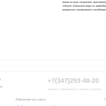
трюки на воде специально приглашен
событие чемпионов мира по аквабайк
превратили соревнование в незабывае
+7(347)293-48-20
я
ов
поможем забронировать, проконсультируем
Информация для отдыха:
П