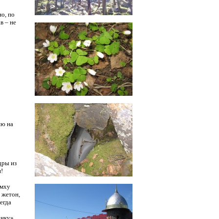
но, по
в – не
ию на
дры из
и!
 мху
 жетон,
егда
онку»