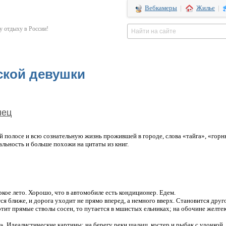
Вебкамеры
|
Жилье
|
 отдыху в России!
ской девушки
нец
й полосе и всю сознательную жизнь прожившей в городе, слова «тайга», «горн
альность и больше похожи на цитаты из книг.
кое лето. Хорошо, что в автомобиле есть кондиционер. Едем.
ся ближе, и дорога уходит не прямо вперед, а немного вверх. Становится друг
отит прямые стволы сосен, то путается в мшистых ельниках; на обочине желте
». Идеалистические картины: на берегу реки шалаш, костер и рыбак с удочкой.