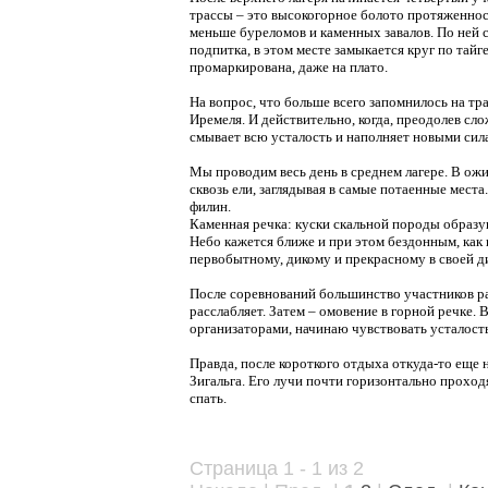
трассы – это высокогорное болото протяженнос
меньше буреломов и каменных завалов. По ней 
подпитка, в этом месте замыкается круг по тай
промаркирована, даже на плато.
На вопрос, что больше всего запомнилось на т
Иремеля. И действительно, когда, преодолев с
смывает всю усталость и наполняет новыми сила
Мы проводим весь день в среднем лагере. В ож
сквозь ели, заглядывая в самые потаенные мес
филин.
Каменная речка: куски скальной породы образую
Небо кажется ближе и при этом бездонным, как 
первобытному, дикому и прекрасному в своей д
После соревнований большинство участников ра
расслабляет. Затем – омовение в горной речке. 
организаторами, начинаю чувствовать усталост
Правда, после короткого отдыха откуда-то еще 
Зигальга. Его лучи почти горизонтально проходя
спать.
Страница 1 - 1 из 2