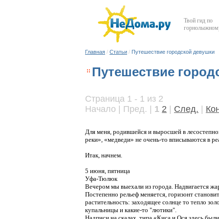
Твой гид по
горнолыжному
Главная
/
Статьи
/
Путешествие городской девушки
Путешествие город
Страница 1 - 1 из 2
Начало | Пред. |
1
2
|
След.
|
Ко
Для меня, родившейся и выросшей в лесостепно
реки», «медведи» не очень-то вписываются в ре
Итак, начнем.
5 июня, пятница
Уфа-Тюлюк
Вечером мы выехали из города. Надвигается жар
Постепенно рельеф меняется, горизонт становит
растительность: заходящее солнце то тепло зол
купальницы и какие-то "лютики".
Надписи на скалах, типа «Киса и Ося здесь были