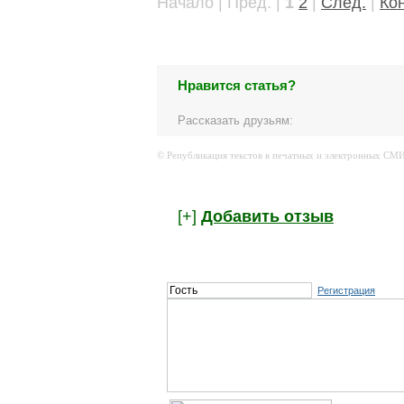
Начало | Пред. |
1
2
|
След.
|
Ко
Нравится статья?
Рассказать друзьям:
© Републикация текстов в печатных и электронных СМИ 
[+]
Добавить отзыв
Регистрация