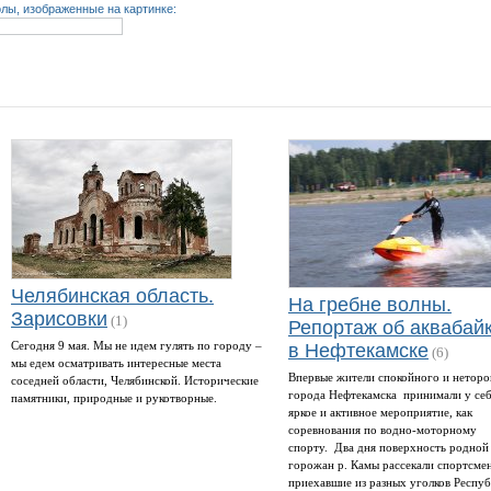
лы, изображенные на картинке:
Челябинская область.
На гребне волны.
Зарисовки
(1)
Репортаж об аквабай
Сегодня 9 мая. Мы не идем гулять по городу –
в Нефтекамске
(6)
мы едем осматривать интересные места
Впервые жители спокойного и неторо
соседней области, Челябинской. Исторические
города Нефтекамска принимали у себ
памятники, природные и рукотворные.
яркое и активное мероприятие, как
соревнования по водно-моторному
спорту. Два дня поверхность родной
горожан р. Камы рассекали спортсме
приехавшие из разных уголков Респуб