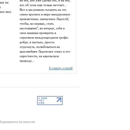
на тех, кто уже сделал это, и на тех,
ных на
кто об этом еще только мечтает...
у
Вот и мы решили съездить на это
мое шоу.
самое крупное в мире внедорожное
приключение, именуемое Ладогой,
чтобы, во-первых, стать
настоящими", во-вторых, себя и
свои машины проверить в
серьезном международном трофи-
рейде, в третьих, просто
отдохнуть, полюбоваться на
красивейшее Ладожское озеро и его
окрестности, на карельскую
природу...
К списку статей
одпишитесь на новости: