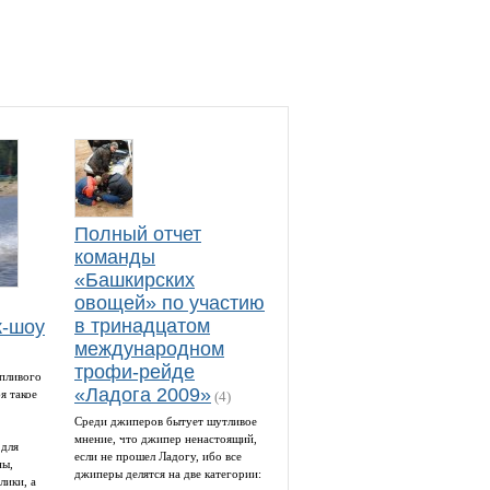
Полный отчет
команды
«Башкирских
овощей» по участию
в тринадцатом
к-шоу
международном
трофи-рейде
пливого
«Ладога 2009»
я такое
(4)
Среди джиперов бытует шутливое
мнение, что джипер ненастоящий,
 для
если не прошел Ладогу, ибо все
ны,
джиперы делятся на две категории:
лики, а