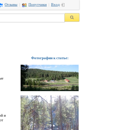
Отзывы
|
Попутчики
|
Вход
Фотографии к статье:
ые
ой и
ют