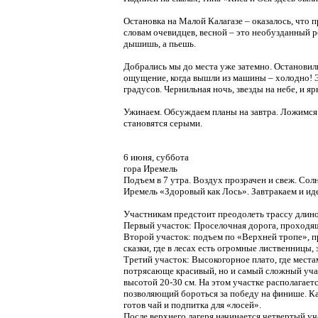
Остановка на Малой Калагазе – оказалось, что пр
словам очевидцев, весной – это необузданный 
дышишь, а пьешь.
Добрались мы до места уже затемно. Остановил
ощущение, когда вышли из машины – холодно! Э
градусов. Чернильная ночь, звезды на небе, и я
Ужинаем. Обсуждаем планы на завтра. Ложимся с
становятся серыми.
6 июня, суббота
гора Иремель
Подъем в 7 утра. Воздух прозрачен и свеж. Со
Иремель «Здоровый как Лось». Завтракаем и иде
Участникам предстоит преодолеть трассу длино
Первый участок: Проселочная дорога, проходящ
Второй участок: подъем по «Верхней тропе», п
сказки, где в лесах есть огромные лиственницы,
Третий участок: Высокогорное плато, где места
потрясающе красивый, но и самый сложный учас
высотой 20-30 см. На этом участке располагае
позволяющий бороться за победу на финише. Как
готов чай и подпитка для «лосей».
После верхнего лагеря начинается четвертый у