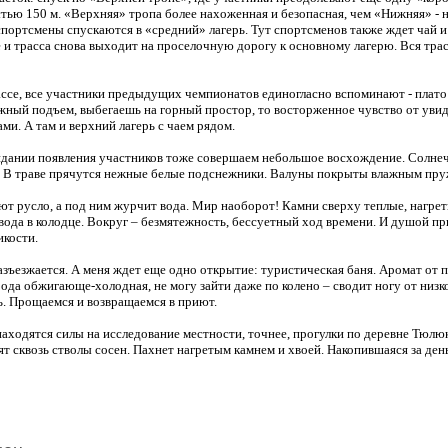
тью 150 м. «Верхняя» тропа более нахоженная и безопасная, чем «Нижняя» - н
спортсмены спускаются в «средний» лагерь. Тут спортсменов также ждет чай и
ге и трасса снова выходит на проселочную дорогу к основному лагерю. Вся тра
рассе, все участники предыдущих чемпионатов единогласно вспоминают - плато
ложный подъем, выбегаешь на горный простор, то восторженное чувство от уви
ми. А там и верхний лагерь с чаем рядом.
идании появления участников тоже совершаем небольшое восхождение. Солнеч
та. В траве прячутся нежные белые подснежники. Валуны покрыты влажным пру
т русло, а под ним журчит вода. Мир наоборот! Камни сверху теплые, нагреты
вода в колодце. Вокруг – безмятежность, бессуетный ход времени. И душой пр
икости.
зъезжается. А меня ждет еще одно открытие: туристическая баня. Аромат от п
Вода обжигающе-холодная, не могу зайти даже по колено – сводит ногу от низк
ь. Прощаемся и возвращаемся в приют.
находятся силы на исследование местности, точнее, прогулки по деревне Тюлю
т сквозь стволы сосен. Пахнет нагретым камнем и хвоей. Накопившаяся за день 