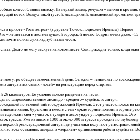
обило колесо. Ставим запаску. На первый взгляд, речушка – мелкая и кроткая, 
ревущий поток. Воздух такой густой, насыщенный, наполненный ароматами тра
ись в приюте «Розы ветров» (в деревне Тюлюк, подножие Иремеля). Первое
то – не метаться в постели душной городской ночью. Бодрит очень даже. +15
ркая почти полная луна над зубчатым лесом.
пать. Долго не могу заснуть на новом месте. Сон приходит только, когда окна
лнечное утро обещает замечательный день. Сегодня – чемпионат по восхожден
м в лагерь этих самых «лосей» на регистрацию перед стартом.
й 26 километров. Ее условно можно разделить на части.
ая по широколиственным лисам до «среднего» судейского лагеря.
роходящей по вековой тайге, окружающей Иремель. Этот участок похож на ка
 замшелые камни, буреломы и вместе с тем - яркие горные поляны и горные рек
ми еще лежит снег - участок в тундре и лесотундре у подножия Иремеля. Это
ток трассы. Уже на высоте 1300 м около 300 м трасса проходит по глубокому
тся верхний регистрационный лагерь, где участники получают регистрационный
 и во всех остальных лагерях, в «верхнем» организована работа судейства. Вс
часток: спуск по «Верхней тропе», где участники преодолевают еще одну «кор