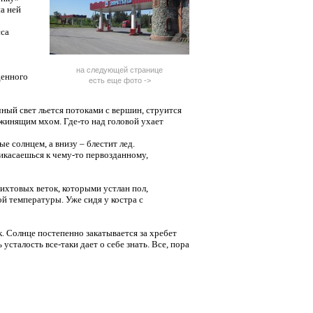
а ней
сса
на следующей странице
денного
есть еще фото ->
ный свет льется потоками с вершин, струится
жинящим мхом. Где-то над головой ухает
е солнцем, а внизу – блестит лед.
икасаешься к чему-то первозданному,
ихтовых веток, которыми устлан пол,
ой температуры. Уже сидя у костра с
к. Солнце постепенно закатывается за хребет
усталость все-таки дает о себе знать. Все, пора