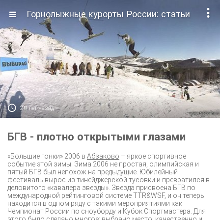

Горнолыжные курорты России: статьи

20 лет назад
БГВ - плотно открытыми глазами
«Большие гонки» 2006 в
Абзаково
– яркое спортивное
событие этой зимы. Зима 2006 не простая, олимпийская и
пятый БГВ был непохож на предыдущие. Юбилейный
фестиваль вырос из тинейджерской тусовки и превратился в
деловитого «кавалера звезды». Звезда присвоена БГВ по
международной рейтинговой системе TTR&WSF, и он теперь
находится в одном ряду с такими мероприятиями как
Чемпионат России по сноуборду и Кубок Спортмастера. Для
этого было сделано многое: выбрано место, качественно и