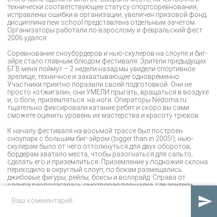
технически соответствующее статусу спортсоревнования,
исправлены ошибки в организации, увеличен призовой фонд,
дисциплина new school представлена отдельным зачетом.
Организаторы работали по-взрослому и февральский фест
2006 удался.
Соревнование сноубордеров и нью-скулеров на слоупе и биг-
эйре стало главным блюдом фестиваля. Зрители предыдущих
БГВ меня поймут – 2 недели назад мы увидели спортивное
зрелище, техничное и захватывающее одновременно.
Участники приятно поразили своей подготовкой. Они не
просто «отжигали», они УМЕЛИ прыгать, вращаться в воздухе
и, о боги, приземляться на ноги. Операторы Nedoma.ru
тщательно фиксировали катание ребят и скоро вы сами
сможете оценить уровень их мастерства и красоту трюков.
К началу фестиваля на восьмой трассе был построен
сноупарк с большим биг-эйром (bigger than in 2005!), нью-
скулерам было от чего оттолкнуться для двух оборотов,
бордерам хватало места, чтобы разогнаться для сальто,
сделать его и приземлиться. Приземление у подножия склона
переходило в округлый слоуп, по бокам размещались
джибовые фигуры, рейлы, боксы и воллрайд. Справа от
слоупа располагалась смотровая площадка, где зрители
могли перекусить шашлыками и спрятаться от ветра за

бревенчатым конусом будущего костра – ритуального костра
БГВ. Нужно отметить очень удачное расположение
сноупарка- соревнования можно было наблюдать с любой