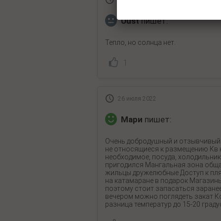
30 июля 2022
Uust
пишет:
Тепло, но солнца нет.
1
26 июля 2022
Мари
пишет:
Очень добродушный и отзывчивый х
не относящиеся к размещению Кв н
необходимое, посуда, холодильник
пригодился Мангальная зона общая
жильцы дружелюбные Доступ к пляж
на катамаране в подарок Магазины
поэтому стоит запасаться заранее 
вечером можно поглядеть закат Ко
разница температур до 15-20 град