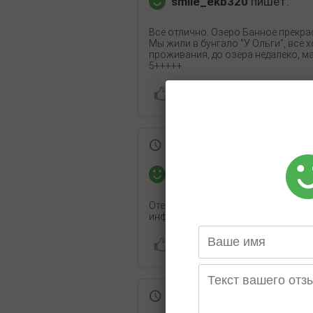
smile_ekb320
пишет:
Всё отлично. Озеро Банное прекрас
Мы жили в бунгало "У Ольги", всё
проживания, до озера недалеко, м
5+++++
4 августа 2022
Ольга
пишет:
Отель хороший, хозяйка доброжела
инфраструктуры (кафе, магазины, 
3 августа 2022