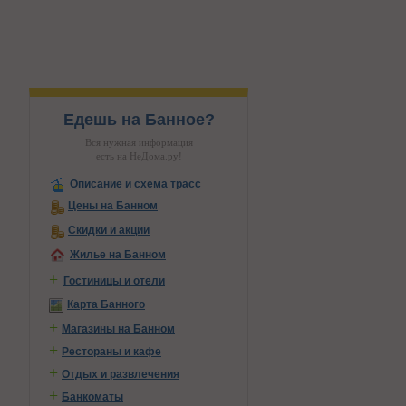
Едешь на Банное?
Вся нужная информация
есть на НеДома.ру!
Описание и схема трасс
Цены на Банном
Скидки и акции
Жилье на Банном
+
Гостиницы и отели
Карта Банного
+
Магазины на Банном
+
Рестораны и кафе
+
Отдых и развлечения
+
Банкоматы