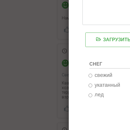
Наталья
пишет:
Нам нравится.Не хватает пляжей.В
3 августа 2022
Юлия
пишет:
СНЕГ
свежий
Свежий снег:
85 см
Квартира понравилась, чисто, ест
укатанный
хозяйка. Отдыхали летом на озере
территории чисто, ухожено, мелкий 
лед
взрослого