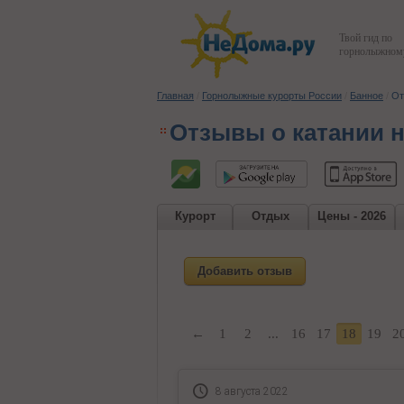
Твой гид по
горнолыжному
Главная
/
Горнолыжные курорты России
/
Банное
/
От
Отзывы о катании 
Курорт
Отдых
Цены - 2026
Добавить отзыв
←
1
2
...
16
17
18
19
2
8 августа 2022