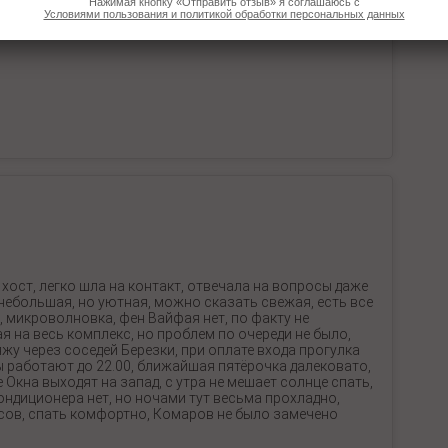
Нажимая кнопку «Отправить отзыв» я соглашаюсь с
Условиями пользования и политикой обработки персональных данных
ост, легко шла на контакт, отвечала на вопросы даже
ебольшая, но уютная, можно сказать свежая, есть все
, микроволновка, фен Вайфая нет, по факту не
 на весь комплекс, но проблем по очереди не было,
у через соседей Березки, при оплате входа прогулка
 работают до 22.00, ближайшая пятёрочка далековато,
Окна выходят на запад, с утра не мешает солнце спать,
ндиционера нет, но ночами тут весьма прохладно,
усов, спать комфортно, Комаров не было замечено