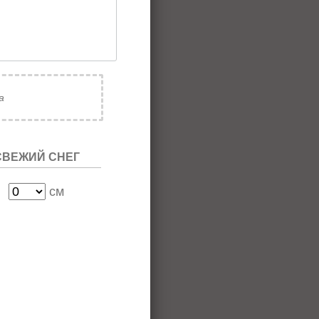
а
СВЕЖИЙ CНЕГ
см