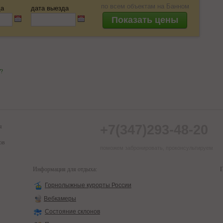
по всем объектам на Банном
да
дата выезда
е"?
+7(347)293-48-20
я
ов
поможем забронировать, проконсультируем
Информация для отдыха:
П
Горнолыжные курорты России
Вебкамеры
Состояние склонов