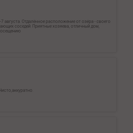
7 августа. Отдалённое расположение от озёра - своего
жающих соседей. Приятные хозяева, отличный дом,
 посещению
Чисто,аккуратно.