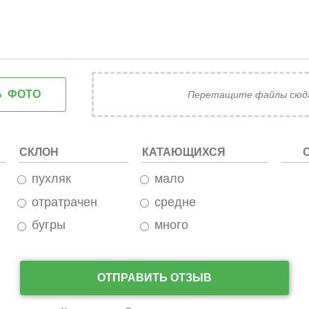
ечерами нет освещения на дорогах
Перетащите файлы сюд
СКЛОН
КАТАЮЩИХСЯ
пухляк
мало
ь все необходимое. Очень приятная, отзывчивая
отратрачен
средне
 Банное. Рекомендую пляж санатория Якты-Куль. На
песок, лежаки,зонтики, кафе. Вход 250 руб. со
бугры
много
ОТПРАВИТЬ ОТЗЫВ