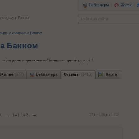
Вебкамеры
|
Жилье
|
 отдыху в России!
зывы о катании на Банном
на Банном
-
Загрузите приложение
"Банное - горный курорт"!
Жилье
(677)
Вебкамера
Отзывы
(1418)
Карта
0
...
141
142
→
171 - 180 из 1418