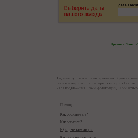
дата заез
Выберите даты
вашего заезда
Нравится "Банно
НеДома.ру
- сервис гарантированного бронировани
отелей и апартаментов на горных курортах России
2153 предложения, 15487 фотографий, 11538 отзыв
Помощь:
Как бронировать?
Как оплатить?
Юридическим лицам
Как подключить отель?