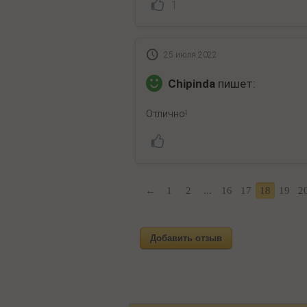
1
25 июля 2022
Chipinda
пишет:
Отлично!
←
1
2
...
16
17
18
19
2
Добавить отзыв