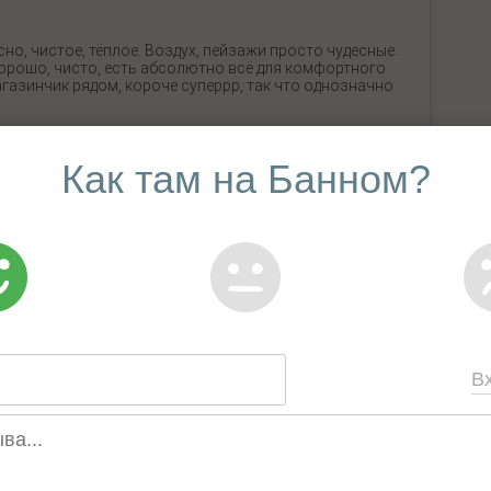
но, чистое, тёплое. Воздух, пейзажи просто чудесные.
 хорошо, чисто, есть абсолютно всё для комфортного
агазинчик рядом, короче суперрр, так что однозначно
Как там на Банном?
тельная. В районе Якты-куля для отдыха нет никакой
пешеходные зоны).
В