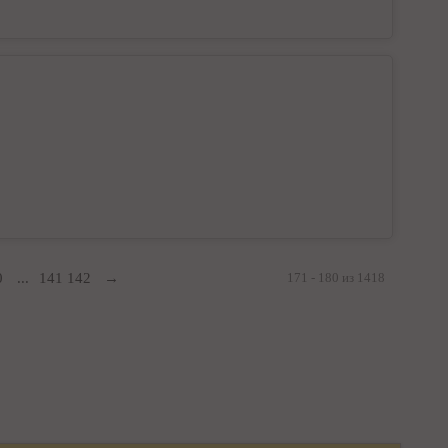
0
...
141
142
→
171 - 180 из 1418