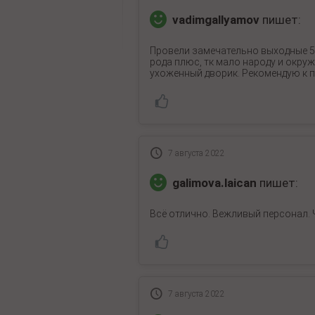
vadimgallyamov
пишет:
Провели замечательно выходные 5-
рода плюс, тк мало народу и окру
ухоженный дворик. Рекомендую к
7 августа 2022
galimova.laican
пишет:
Всё отлично. Вежливый персонал. 
7 августа 2022