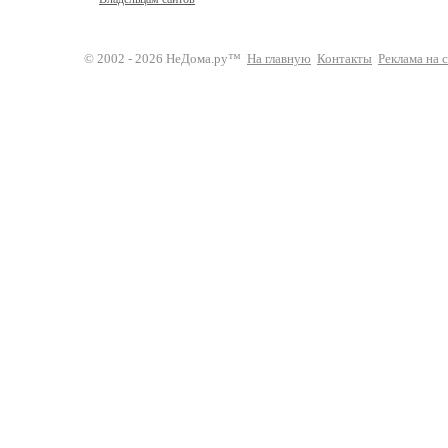
© 2002 - 2026 НеДома.ру™
На главную
Контакты
Реклама на 