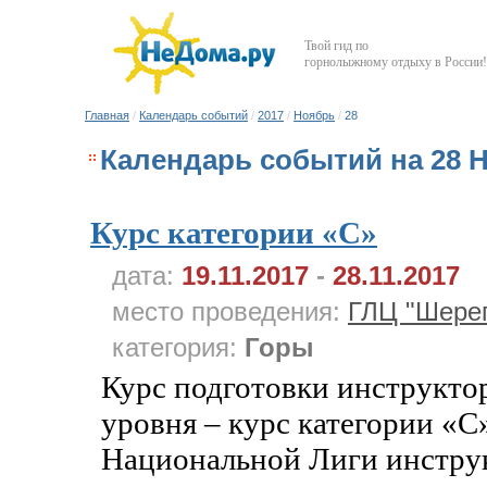
Твой гид по
горнолыжному отдыху в России!
Главная
/
Календарь событий
/
2017
/
Ноябрь
/
28
Календарь событий на 28 
Курс категории «C»
дата:
19.11.2017
-
28.11.2017
место проведения:
ГЛЦ "Шере
категория:
Горы
Курс подготовки инструкто
уровня – курс категории «С
Национальной Лиги инструк