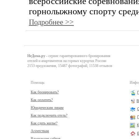
всероссийские соревновани
горнолыжному спорту среди
Подробнее >>
НеДома.ру
- сервис гарантированного бронирования
отелей и апартаментов на горных курортах России
2153 предложения, 15487 фотографий, 11538 отзывов
Помощь:
Инфор
Как бронировать?
Как оплатить?
В
Юридическим лицам
Как подключить отель?
Как сдать жилье?
К
Агентствам
Владельцам сайтов