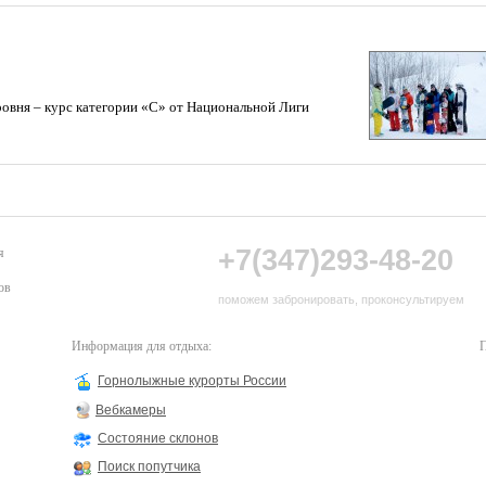
ровня – курс категории «С» от Национальной Лиги
+7(347)293-48-20
я
ов
поможем забронировать, проконсультируем
Информация для отдыха:
П
Горнолыжные курорты России
Вебкамеры
Состояние склонов
Поиск попутчика