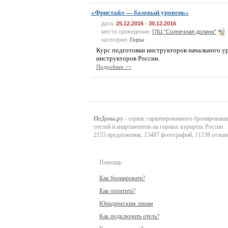
«Фристайл — базовый уровень»
дата:
25.12.2016
-
30.12.2016
место проведения:
ГЛЦ "Солнечная долина"
категория:
Горы
Курс подготовки инструкторов начального у
инструкторов России.
Подробнее >>
НеДома.ру
- сервис гарантированного бронировани
отелей и апартаментов на горных курортах России
2153 предложения, 15487 фотографий, 11538 отзыв
Помощь:
Как бронировать?
Как оплатить?
Юридическим лицам
Как подключить отель?