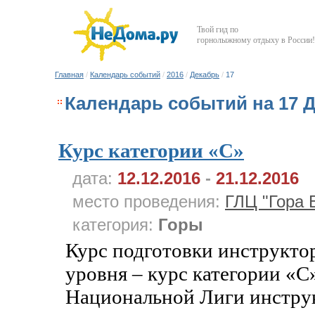
Твой гид по
горнолыжному отдыху в России!
Главная
/
Календарь событий
/
2016
/
Декабрь
/
17
Календарь событий на 17 Д
Курс категории «C»
дата:
12.12.2016
-
21.12.2016
место проведения:
ГЛЦ "Гора 
категория:
Горы
Курс подготовки инструкто
уровня – курс категории «С
Национальной Лиги инструк