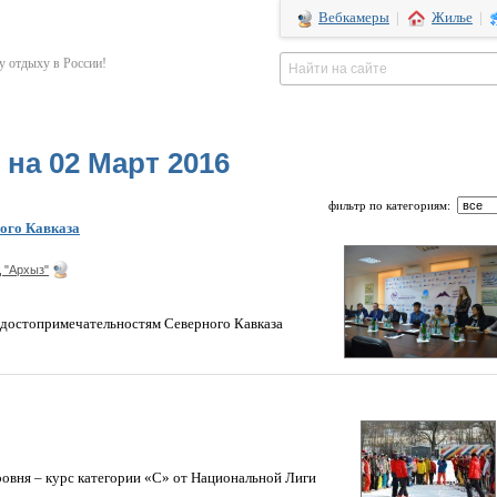
Вебкамеры
|
Жилье
|
 отдыху в России!
на 02 Март 2016
фильтр по категориям:
ого Кавказа
 "Архыз"
о достопримечательностям Северного Кавказа
ровня – курс категории «С» от Национальной Лиги