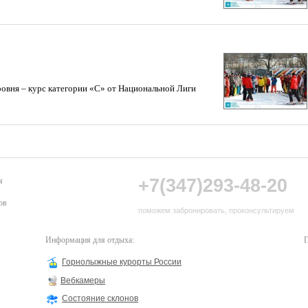
ровня – курс категории «С» от Национальной Лиги
+7(347)293-48-20
я
ов
поможем забронировать, проконсультируем
Информация для отдыха:
П
Горнолыжные курорты России
Вебкамеры
Состояние склонов