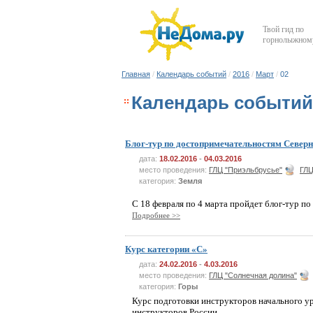
Твой гид по
горнолыжному
Главная
/
Календарь событий
/
2016
/
Март
/
02
Календарь событий 
Блог-тур по достопримечательностям Северн
дата:
18.02.2016
-
04.03.2016
место проведения:
ГЛЦ "Приэльбрусье"
ГЛЦ
категория:
Земля
С 18 февраля по 4 марта пройдет блог-тур п
Подробнее >>
Курс категории «C»
дата:
24.02.2016
-
4.03.2016
место проведения:
ГЛЦ "Солнечная долина"
категория:
Горы
Курс подготовки инструкторов начального у
инструкторов России.