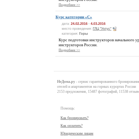
Подробнее >>
Курс категории «C»
дата:
24.02.2016
-
4.03.2016
место проведения:
ГЛЦ "Уктус"
категория:
Горы
Курс подготовки инструкторов начального у
инструкторов России.
Подробнее >>
НеДома.ру
- сервис гарантированного бронировани
отелей и апартаментов на горных курортах России
2153 предложения, 15487 фотографий, 11538 отзыв
Помощь:
Как бронировать?
Как оплатить?
Юридическим лицам