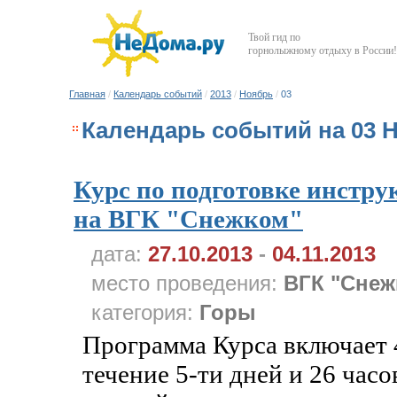
Твой гид по
горнолыжному отдыху в России!
Главная
/
Календарь событий
/
2013
/
Ноябрь
/
03
Календарь событий на 03 
Курс по подготовке инстру
на ВГК "Снежком"
дата:
27.10.2013
-
04.11.2013
место проведения:
ВГК "Снеж
категория:
Горы
Программа Курса включает 
течение 5-ти дней и 26 час