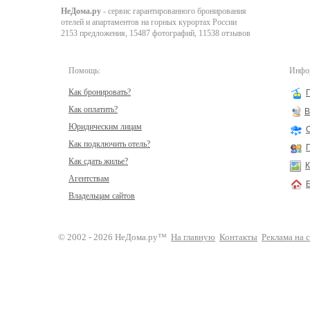
НеДома.ру
- сервис гарантированного бронирования
отелей и апартаментов на горных курортах России
2153 предложения, 15487 фотографий, 11538 отзывов
Помощь:
Инфор
Как бронировать?
Как оплатить?
В
Юридическим лицам
Как подключить отель?
Как сдать жилье?
К
Агентствам
Владельцам сайтов
© 2002 - 2026 НеДома.ру™
На главную
Контакты
Реклама на 