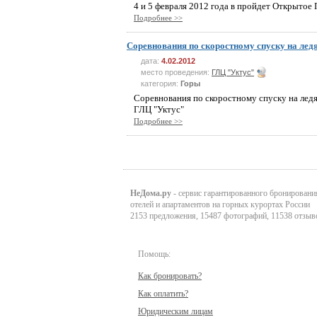
4 и 5 февраля 2012 года в пройдет Открытое
Подробнее >>
Соревнования по скоростному спуску на ледя
дата:
4.02.2012
место проведения:
ГЛЦ "Уктус"
категория:
Горы
Соревнования по скоростному спуску на ледян
ГЛЦ "Уктус"
Подробнее >>
НеДома.ру
- сервис гарантированного бронировани
отелей и апартаментов на горных курортах России
2153 предложения, 15487 фотографий, 11538 отзыв
Помощь:
Как бронировать?
Как оплатить?
Юридическим лицам