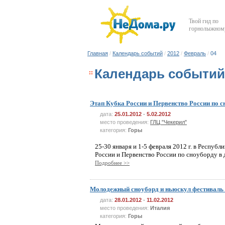
Твой гид по
горнолыжному
Главная
/
Календарь событий
/
2012
/
Февраль
/
04
Календарь событий 
Этап Кубка России и Первенство России по 
дата:
25.01.2012
-
5.02.2012
место проведения:
ГЛЦ "Чекерил"
категория:
Горы
25-30 января и 1-5 февраля 2012 г. в Респуб
России и Первенство России по сноуборду в 
Подробнее >>
Молодежный сноуборд и ньюскул фестиваль 
дата:
28.01.2012
-
11.02.2012
место проведения:
Италия
категория:
Горы