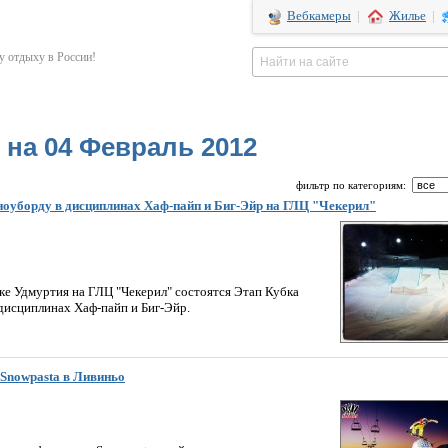
Вебкамеры
|
Жилье
|
 отдыху в России!
на 04 Февраль 2012
фильтр по категориям:
сноуборду в дисциплинах Хаф-пайп и Биг-Эйр на ГЛЦ "Чекерил"
лике Удмуртия на ГЛЦ "Чекерил" состоятся Этап Кубка
дисциплинах Хаф-пайп и Биг-Эйр.
Snowpasta в Ливиньо