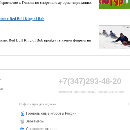
 Первенство г. Глазова по спортивному ориентированию.
нках Red Bull King of Bob
ках Red Bull King of Bob пройдут в начале февраля на
+7(347)293-48-20
я
ов
поможем забронировать, проконсультируем
Информация для отдыха:
П
Горнолыжные курорты России
Вебкамеры
Состояние склонов