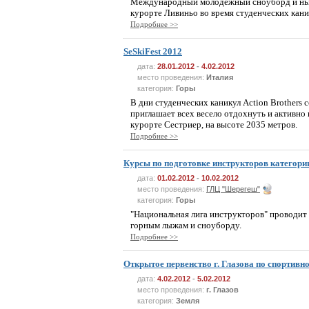
Международный молодежный сноуборд и ньюс
курорте Ливиньо во время студенческих кани
Подробнее >>
SeSkiFest 2012
дата:
28.01.2012
-
4.02.2012
место проведения:
Италия
категория:
Горы
В дни студенческих каникул Action Brothers
приглашает всех весело отдохнуть и активно 
курорте Сестриер, на высоте 2035 метров.
Подробнее >>
Курсы по подготовке инструкторов категори
дата:
01.02.2012
-
10.02.2012
место проведения:
ГЛЦ "Шерегеш"
категория:
Горы
"Национальная лига инструкторов" проводит 
горным лыжам и сноуборду.
Подробнее >>
Открытое первенство г. Глазова по спортив
дата:
4.02.2012
-
5.02.2012
место проведения:
г. Глазов
категория:
Земля