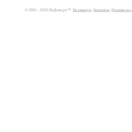
© 2002 - 2026 НеДома.ру™
На главную
Контакты
Реклама на 