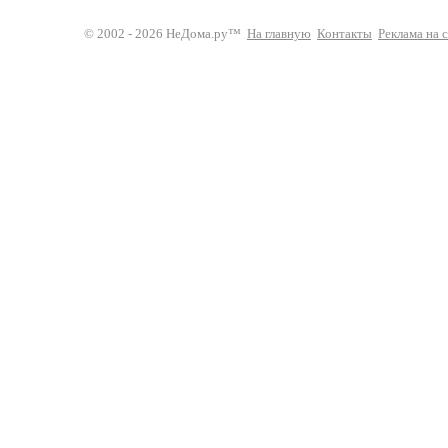
© 2002 - 2026 НеДома.ру™
На главную
Контакты
Реклама на 