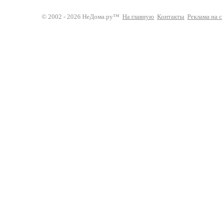
© 2002 - 2026 НеДома.ру™
На главную
Контакты
Реклама на 