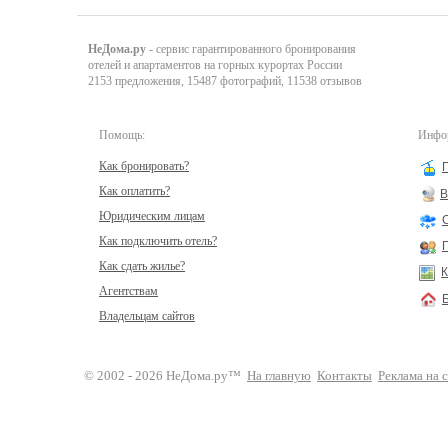
НеДома.ру
- сервис гарантированного бронирования
отелей и апартаментов на горных курортах России
2153 предложения, 15487 фотографий, 11538 отзывов
Помощь:
Инфор
Как бронировать?
Как оплатить?
В
Юридическим лицам
Как подключить отель?
Как сдать жилье?
К
Агентствам
Владельцам сайтов
© 2002 - 2026 НеДома.ру™
На главную
Контакты
Реклама на 