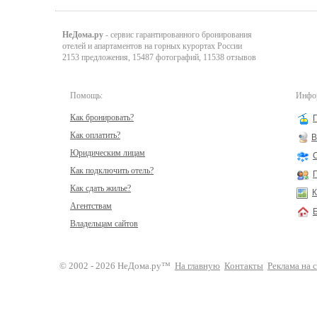
НеДома.ру
- сервис гарантированного бронирования
отелей и апартаментов на горных курортах России
2153 предложения, 15487 фотографий, 11538 отзывов
Помощь:
Инфор
Как бронировать?
Как оплатить?
В
Юридическим лицам
Как подключить отель?
Как сдать жилье?
К
Агентствам
Владельцам сайтов
© 2002 - 2026 НеДома.ру™
На главную
Контакты
Реклама на 